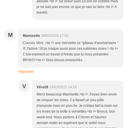
aboutie.<br /> Sa soeur aura 10 ans en octobre mais
je ne sais pas encore ce que je vais lui faire.<br /> A
bientôt.
M
Mamisette
09/03/2015 17:02
Coucou Véro ,<br /> une merveille ce "gâteau d'anniversaire "
!!! J'adore ! Et je craque aussi pour ces sublimes roses ! <br />
C'est vraiment un travail d'Artiste que tu nous présentes .
BRAVO !<br /> Gros bisous ensoleillés .
Répondre
V
Véro28
13/03/2015 14:10
Merci beaucoup Mamisette.<br /> J'avais bien envie
de croquer les roses. Ca faisait un peu pâte
d'amande mais en plus fin. Je m'étais fait la main sur
les roses de la boîte à serviettes.<br /> Bisous, bon
week-end. Nous partons à Chinon et Saumur
demain matin en espérant que le soleil nous