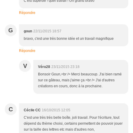
C'est superbe ! quel travail ! Un grand bravo
Répondre
G
goun
22/11/2015 18:57
bravo, c'est une très bonne idée et un travail magnifique
Répondre
V
Véro28
23/11/2015 23:18
Bonsoir Goun,<br /> Merci beaucoup. J'ai bien ramé
sur ce gâteau, mais j'aime ça.<br /> J'ai d'autres
créations en cours, donc à la prochaine.
C
Cécile CC
16/10/2015 12:05
C'est une très très belle boîte, joli travail. Pour l'écriture, tout
dépend du thème choisi, certains permettent de pouvoir jouer
sur la taille des lettres etc mais d'autres non,