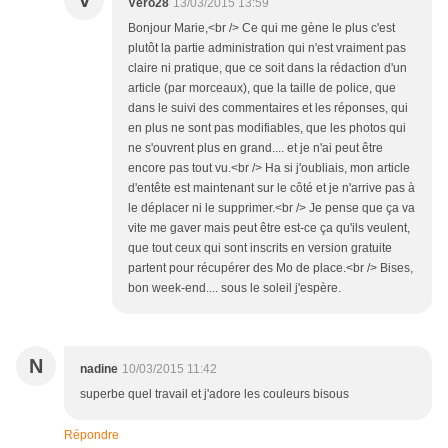
Véro28
13/03/2015 13:59
Bonjour Marie,<br /> Ce qui me gène le plus c'est
plutôt la partie administration qui n'est vraiment pas
claire ni pratique, que ce soit dans la rédaction d'un
article (par morceaux), que la taille de police, que
dans le suivi des commentaires et les réponses, qui
en plus ne sont pas modifiables, que les photos qui
ne s'ouvrent plus en grand.... et je n'ai peut être
encore pas tout vu.<br /> Ha si j'oubliais, mon article
d'entête est maintenant sur le côté et je n'arrive pas à
le déplacer ni le supprimer.<br /> Je pense que ça va
vite me gaver mais peut être est-ce ça qu'ils veulent,
que tout ceux qui sont inscrits en version gratuite
partent pour récupérer des Mo de place.<br /> Bises,
bon week-end.... sous le soleil j'espère.
N
nadine
10/03/2015 11:42
superbe quel travail et j'adore les couleurs bisous
Répondre