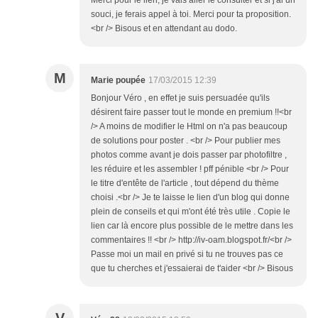
souci, je ferais appel à toi. Merci pour ta proposition.
<br /> Bisous et en attendant au dodo.
M
Marie poupée
17/03/2015 12:39
Bonjour Véro , en effet je suis persuadée qu'ils
désirent faire passer tout le monde en premium !!<br
/> A moins de modifier le Html on n'a pas beaucoup
de solutions pour poster . <br /> Pour publier mes
photos comme avant je dois passer par photofiltre ,
les réduire et les assembler ! pff pénible <br /> Pour
le titre d'entête de l'article , tout dépend du thème
choisi .<br /> Je te laisse le lien d'un blog qui donne
plein de conseils et qui m'ont été très utile . Copie le
lien car là encore plus possible de le mettre dans les
commentaires !! <br /> http://iv-oam.blogspot.fr/<br />
Passe moi un mail en privé si tu ne trouves pas ce
que tu cherches et j'essaierai de t'aider <br /> Bisous
V