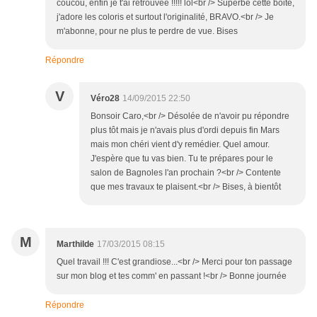
coucou, enfin je t'ai retrouvée !!!!! lol<br /> Superbe cette boite,
j'adore les coloris et surtout l'originalité, BRAVO.<br /> Je
m'abonne, pour ne plus te perdre de vue. Bises
Répondre
V
Véro28
14/09/2015 22:50
Bonsoir Caro,<br /> Désolée de n'avoir pu répondre
plus tôt mais je n'avais plus d'ordi depuis fin Mars
mais mon chéri vient d'y remédier. Quel amour.
J'espère que tu vas bien. Tu te prépares pour le
salon de Bagnoles l'an prochain ?<br /> Contente
que mes travaux te plaisent.<br /> Bises, à bientôt
M
Marthilde
17/03/2015 08:15
Quel travail !!! C'est grandiose...<br /> Merci pour ton passage
sur mon blog et tes comm' en passant !<br /> Bonne journée
Répondre