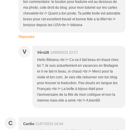
ton commentaire: le bouton pour traduire est au dessous de
ma photo, cote droit du blog. pour mon tutoriel sur les cartes
chevalets<br /> Quant a ton poste; Ta petite boite est adorable
bravo pour cet excellent travail et bonne fete a ta fille!<br />
bonjour depuis les USA<br /> bibiana
Répondre
V
Véro28
14/09/2015 22:57
Hello Bibiana,<br /> Ca va il fait beau et chaud chez
toi ? Je suis actuellement en vacances en Bretagne
er il ne fait ni beau, ni chaud.<br /> Merci pour ta
visite et ton com. Je vais vite retourner voir ton blog
pour trouver la traduction. Pas doués en langue les
Français.<br /> La boîte à bijoux était pour
l'anniversaire de la fille de mon collègue et non la
mienne mais elle a aimé.<br /> A bientôt.
C
Carléo
21/07/2015 16:44