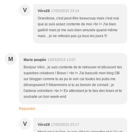
V
Véro28
17/03/2015 23:14
Grandiose, c'est peut-être beaucoup mais c'est vrai
que je suis assez contente de moi.<br /> J'ai bien
galéré mais je me suis bien amusée quand même
mais... je ne referais pas ça tous les jours !!!
M
Marie poupée
13/03/2015 13:07
Bonjour Véro , je suis contente de te retrouver et découvrir tes
superbes créations ! Bravo ! <br /> J'ai basculé mon blog OB
sur blogger comme tu as pu le voir car toutes les pubs me
dérangeaient !! Néanmoins si tu as besoin de conseil , je
t'aiderai volontiers <br /> En attendant je te fais des bises et te
souhaite un bon week-end
Répondre
V
Véro28
17/03/2015 23:17
Merci pour le lien, je vais aller le consulter et si j'ai un