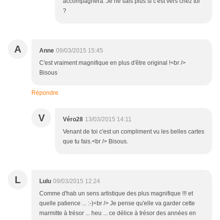
accompagnera. Je ne sais plus si c'est vers chez toi
?
A
Anne
09/03/2015 15:45
C'est vraiment magnifique en plus d'être original !<br />
Bisous
Répondre
V
Véro28
13/03/2015 14:11
Venant de toi c'est un compliment vu les belles cartes
que tu fais.<br /> Bisous.
L
Lulu
09/03/2015 12:24
Comme d'hab un sens artistique des plus magnifique !!! et
quelle patience ... :-)<br /> Je pense qu'elle va garder cette
marmitte à trésor ... heu ... ce délice à trésor des années en