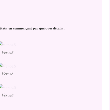
es états, en commençant par quelques détails :
Vero28
Vero28
Vero28