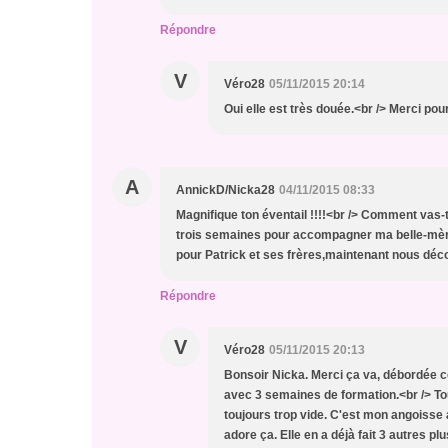
Répondre
V
Véro28
05/11/2015 20:14
Oui elle est très douée.<br /> Merci pour
A
AnnickD/Nicka28
04/11/2015 08:33
Magnifique ton éventail !!!!<br /> Comment va
trois semaines pour accompagner ma belle-mèr
pour Patrick et ses frères,maintenant nous déc
Répondre
V
Véro28
05/11/2015 20:13
Bonsoir Nicka. Merci ça va, débordée co
avec 3 semaines de formation.<br /> To
toujours trop vide. C'est mon angoisse 
adore ça. Elle en a déjà fait 3 autres plu