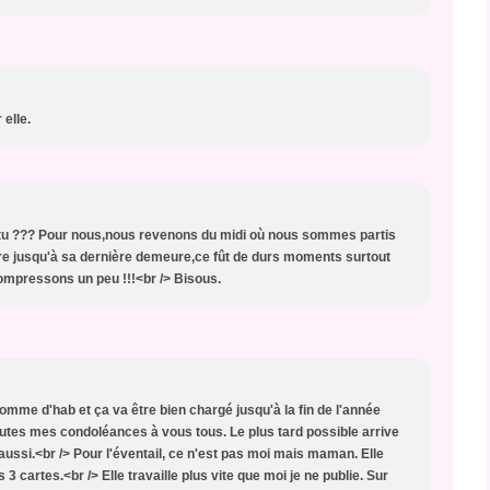
 elle.
s-tu ??? Pour nous,nous revenons du midi où nous sommes partis
e jusqu'à sa dernière demeure,ce fût de durs moments surtout
ompressons un peu !!!<br /> Bisous.
mme d'hab et ça va être bien chargé jusqu'à la fin de l'année
utes mes condoléances à vous tous. Le plus tard possible arrive
aussi.<br /> Pour l'éventail, ce n'est pas moi mais maman. Elle
s 3 cartes.<br /> Elle travaille plus vite que moi je ne publie. Sur