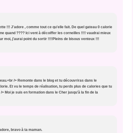
te !!! J'adore , comme tout ce qu'elle fait. De quel gateau 0 calorie
onne quand ???? Ici vent à décoiffer les corneilles !!!! vaudrai mieux
r moi, j'aurai point du sortir !!!!Pleins de bisous venteux !!!
uveau.<br /> Remonte dans le blog et tu découvriras dans le
orie. Et vu le temps de réalisation, tu perds plus de calories que tu
/> Moi je suis en formation dans le Cher jusqu'à la fin de la
 j'adore, bravo à ta maman.