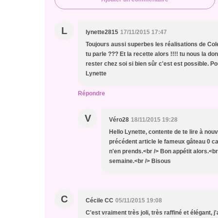
L
lynette2815
17/11/2015 17:47
Toujours aussi superbes les réalisations de Colet
tu parle ??? Et la recette alors !!!! tu nous la d
rester chez soi si bien sûr c'est est possible. Pou
Lynette
Répondre
V
Véro28
18/11/2015 19:28
Hello Lynette, contente de te lire à no
précédent article le fameux gâteau 0 cal
n'en prends.<br /> Bon appétit alors.<br 
semaine.<br /> Bisous
C
Cécile CC
05/11/2015 19:08
C'est vraiment très joli, très raffiné et élégant,