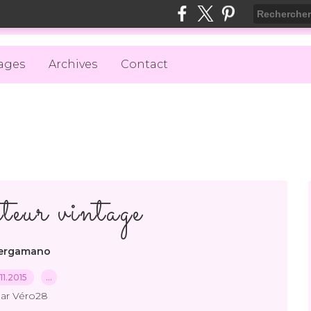
ages
Archives
Contact
teur vintage
ergamano
.11.2015
…
ar Véro28