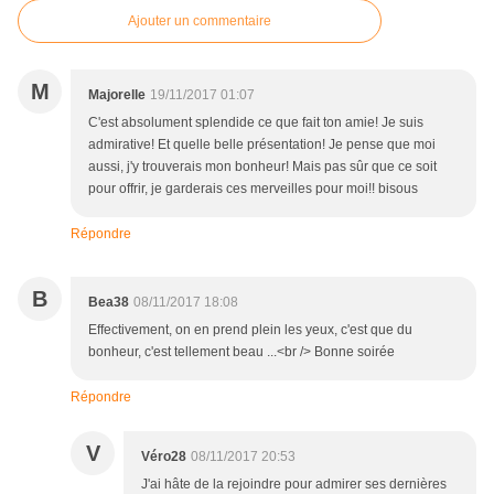
Ajouter un commentaire
M
Majorelle
19/11/2017 01:07
C'est absolument splendide ce que fait ton amie! Je suis
admirative! Et quelle belle présentation! Je pense que moi
aussi, j'y trouverais mon bonheur! Mais pas sûr que ce soit
pour offrir, je garderais ces merveilles pour moi!! bisous
Répondre
B
Bea38
08/11/2017 18:08
Effectivement, on en prend plein les yeux, c'est que du
bonheur, c'est tellement beau ...<br /> Bonne soirée
Répondre
V
Véro28
08/11/2017 20:53
J'ai hâte de la rejoindre pour admirer ses dernières