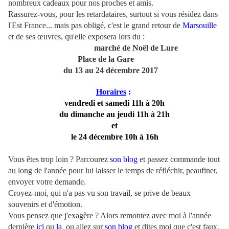
nombreux cadeaux pour nos proches et amis.
Rassurez-vous, pour les retardataires, surtout si vous résidez dans
l'Est France... mais pas obligé, c'est le grand retour de
Marsouille
et de ses œuvres, qu'elle exposera lors du :
marché de Noël de Lure
Place de la Gare
du 13 au 24 décembre 2017
Horaires
:
vendredi et samedi 11h à 20h
du dimanche au jeudi 11h à 21h
et
le 24 décembre 10h à 16h
Vous êtes trop loin ? Parcourez
son blog
et passez commande tout
au long de l'année pour lui laisser le temps de réfléchir, peaufiner,
envoyer votre demande.
Croyez-moi, qui n'a pas vu son travail, se prive de beaux
souvenirs et d'émotion.
Vous pensez que j'exagère ? Alors remontez avec moi à l'année
dernière
ici
ou
la
ou allez sur
son blog
et dites moi que c'est faux.