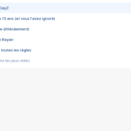
 DayZ
 a 13 ans (et vous l'avez ignoré)
e (littéralement)
im Rayan
 toutes les règles
s les jeux vidéo
us choquant de Rockstar ? - Le scandale BULLY
e plus moche de Steam
du RÊVE tourne au CAUCHEMAR
pendant 8 heures
it… à tort
umiliés par un jeu vidéo