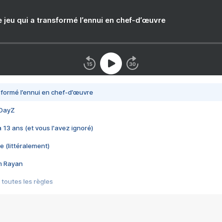
e jeu qui a transformé l’ennui en chef-d’œuvre
nsformé l’ennui en chef-d’œuvre
 DayZ
 a 13 ans (et vous l'avez ignoré)
e (littéralement)
im Rayan
 toutes les règles
s les jeux vidéo
us choquant de Rockstar ? - Le scandale BULLY