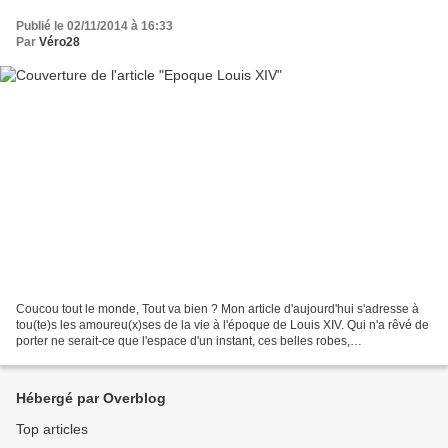
Publié le 02/11/2014 à 16:33
Par
Véro28
Coucou tout le monde, Tout va bien ? Mon article d'aujourd'hui s'adresse à
tou(te)s les amoureu(x)ses de la vie à l'époque de Louis XIV. Qui n'a rêvé de
porter ne serait-ce que l'espace d'un instant, ces belles robes,
http://dentelleetsatin.blogspot.fr/2012/02/dilemme.html...
Hébergé par Overblog
Top articles