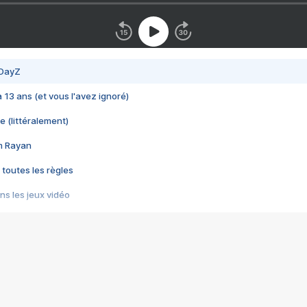
 DayZ
 a 13 ans (et vous l'avez ignoré)
e (littéralement)
im Rayan
 toutes les règles
s les jeux vidéo
us choquant de Rockstar ? - Le scandale BULLY
e plus moche de Steam
du RÊVE tourne au CAUCHEMAR
pendant 8 heures