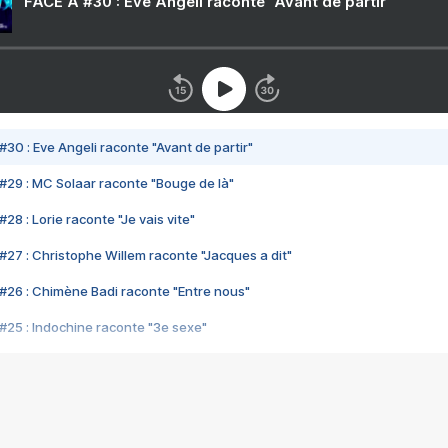
FACE A #30 : Eve Angeli raconte "Avant de partir"
#30 : Eve Angeli raconte "Avant de partir"
#29 : MC Solaar raconte "Bouge de là"
28 : Lorie raconte "Je vais vite"
#27 : Christophe Willem raconte "Jacques a dit"
#26 : Chimène Badi raconte "Entre nous"
#25 : Indochine raconte "3e sexe"
#24 : Zaho raconte "C'est chelou"
#23 : Patrick Bruel raconte "Au café des délices"
#22 : Kyo raconte "Le chemin"