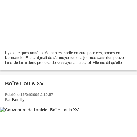
Il y a quelques années, Maman est partie en cure pour ces jambes en
Normandie. Elle craignait de s'ennuyer toute la journée sans rien pouvoir
faire. Je lui ai donc proposé de s'essayer au crochet. Elle me dit qu'elle
n'avait pas envie de refaire des napperons...
Boîte Louis XV
Publié le 15/04/2009 à 10:57
Par
Familly