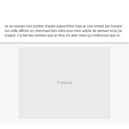
Je ne voulais rien publier d'autre aujourd'hui mais je suis tombé par hasard
sur cette affiche en cherchant des infos pour mon article de demain et là j'ai
craqué. Ca fait des années que je rêve d'y aller mais ça n'intéresse que moi
et c'est pas drôle...
Publicité