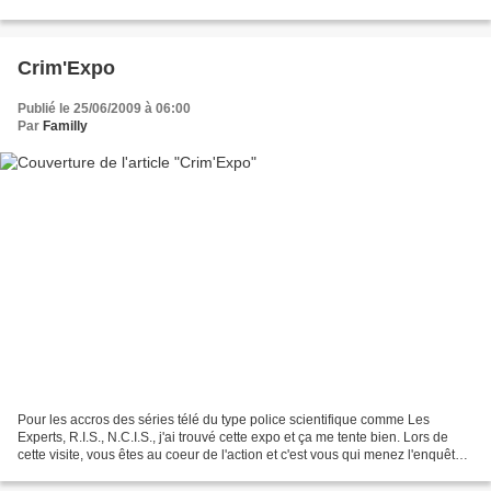
nouvelles(aux) abonné(e)s. Ces...
Crim'Expo
Publié le 25/06/2009 à 06:00
Par
Familly
Pour les accros des séries télé du type police scientifique comme Les
Experts, R.I.S., N.C.I.S., j'ai trouvé cette expo et ça me tente bien. Lors de
cette visite, vous êtes au coeur de l'action et c'est vous qui menez l'enquête.
Vous circulez sur une...