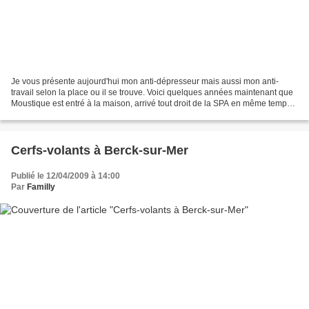
Je vous présente aujourd'hui mon anti-dépresseur mais aussi mon anti-
travail selon la place ou il se trouve. Voici quelques années maintenant que
Moustique est entré à la maison, arrivé tout droit de la SPA en même temps
qu'une petite Malaga qui hélas...
Cerfs-volants à Berck-sur-Mer
Publié le 12/04/2009 à 14:00
Par
Familly