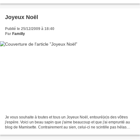
avancer vos aiguilles, virtuelles...
Joyeux Noël
Publié le 25/12/2009 à 18:40
Par
Familly
Je vous souhaite à toutes et tous un Joyeux Noël, entouré(e)s des vôtres
j'espère. Voici un beau sapin que j'aime beaucoup et que j'ai emprunté au
blog de Mamisette. Contrairement au sien, celui-ci ne scintille pas hélas
mais allez sur son blog pour voir...