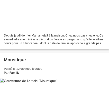
Depuis jeudi dernier Maman était à la maison. Chez nous pas chez elle. Ce
samedi elle a terminé une décoration florale en pergamano qu'elle avait en
cours pour un futur cadeau dont la date de remise approche à grands pas.
Dimanche : repos des didis et...
Moustique
Publié le 12/06/2009 à 06:00
Par
Familly