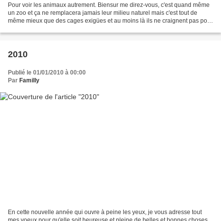
Pour voir les animaux autrement. Biensur me direz-vous, c'est quand même
un zoo et ça ne remplacera jamais leur milieu naturel mais c'est tout de
même mieux que des cages exigües et au moins là ils ne craignent pas pour
leur vie. Au cours de cette visite...
2010
Publié le 01/01/2010 à 00:00
Par
Familly
En cette nouvelle année qui ouvre à peine les yeux, je vous adresse tout
mes voeux pour qu'elle soit heureuse et pleine de belles et bonnes choses